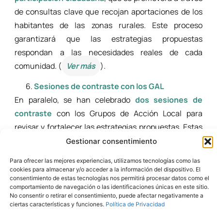
de consultas clave que recojan aportaciones de los
habitantes de las zonas rurales. Este proceso
garantizará que las estrategias propuestas
respondan a las necesidades reales de cada
comunidad. (
Ver más
).
Sesiones de contraste con los GAL
En paralelo, se han celebrado
dos sesiones de
contraste
con los Grupos de Acción Local para
revisar y fortalecer las estrategias propuestas. Estas
reuniones han permitido pilotar el modelo y
Gestionar consentimiento
documentos de la Pre-aceleradora, así como
Para ofrecer las mejores experiencias, utilizamos tecnologías como las
proponer proyectos conjuntos con viabilidad e
cookies para almacenar y/o acceder a la información del dispositivo. El
consentimiento de estas tecnologías nos permitirá procesar datos como el
impacto positivo en el territorio. (
Ver más
).
comportamiento de navegación o las identificaciones únicas en este sitio.
No consentir o retirar el consentimiento, puede afectar negativamente a
Web e Intranet para potenciar la visibilidad y
ciertas características y funciones.
Política de Privacidad
colaboración