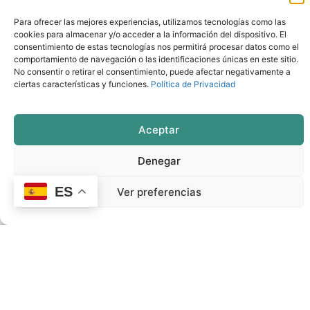
en municipios rurales de Extremadura, promoviendo
Para ofrecer las mejores experiencias, utilizamos tecnologías como las
cookies para almacenar y/o acceder a la información del dispositivo. El
la digitalización, la eficiencia energética y la
consentimiento de estas tecnologías nos permitirá procesar datos como el
sostenibilidad. Gracias a la implicación de múltiples
comportamiento de navegación o las identificaciones únicas en este sitio.
No consentir o retirar el consentimiento, puede afectar negativamente a
agentes, este proyecto está marcando una hoja de
ciertas características y funciones.
Política de Privacidad
ruta para otros territorios interesados en aprovechar
las oportunidades de la revolución tecnológica en
Aceptar
entornos rurales.
Denegar
Un futuro prometedor para los territorios rurales
inteligentes
ES
Ver preferencias
El reconocimiento a REDEX en el Foro Small Smart
Cities es un impulso para seguir trabajando en
proyectos innovadores como
Smart Rural Living
,
cuyo objetivo es posicionar al medio rural como un
referente en la adopción de tecnologías sostenibles e
inteligentes.