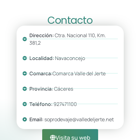
Contacto
Dirección:
Ctra. Nacional 110, Km.
381,2
Localidad:
Navaconcejo
Comarca:
Comarca Valle del Jerte
Provincia:
Cáceres
Teléfono:
927471100
Email:
soprodevaje@valledeljerte.net
Visita su web