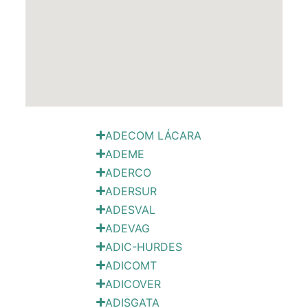
ADECOM LÁCARA
ADEME
ADERCO
ADERSUR
ADESVAL
ADEVAG
ADIC-HURDES
ADICOMT
ADICOVER
ADISGATA