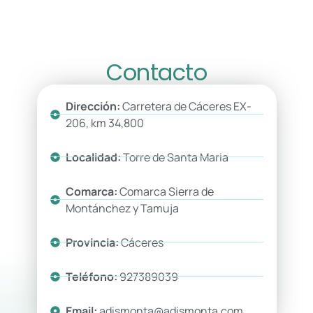
Contacto
Dirección:
Carretera de Cáceres EX-
206, km 34,800
Localidad:
Torre de Santa Maria
Comarca:
Comarca Sierra de
Montánchez y Tamuja
Provincia:
Cáceres
Teléfono:
927389039
Email:
adismonta@adismonta.com