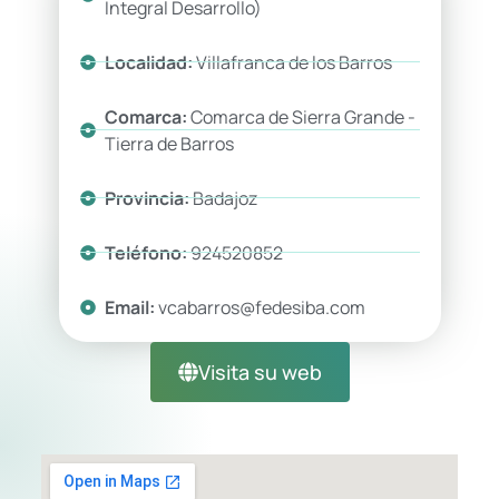
Integral Desarrollo)
Localidad:
Villafranca de los Barros
Comarca:
Comarca de Sierra Grande -
Tierra de Barros
Provincia:
Badajoz
Teléfono:
924520852
Email:
vcabarros@fedesiba.com
Visita su web