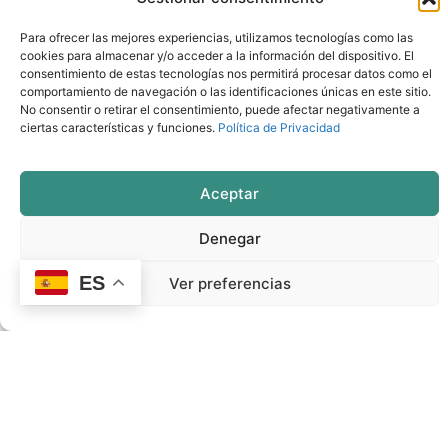
Jueves 5 junio
Para ofrecer las mejores experiencias, utilizamos tecnologías como las
APRODERVI
: Confirmado 9:00 horas
cookies para almacenar y/o acceder a la información del dispositivo. El
ADICOMT
: Confirmado 11:30 horas
consentimiento de estas tecnologías nos permitirá procesar datos como el
comportamiento de navegación o las identificaciones únicas en este sitio.
LA SIBERIA
: Confirmado 14:00 horas
No consentir o retirar el consentimiento, puede afectar negativamente a
Lunes 9 junio
ciertas características y funciones.
Política de Privacidad
ADERCO
: Confirmado 9:00 horas
Aceptar
ADERSUR
: Confirmado 11:30 horas
TENTUDÍA
: Confirmado 14:00 horas
Denegar
Martes 10 junio
ES
Ver preferencias
CAMPIÑA SUR
: Confirmado 9:00 horas
FEDESIBA
: Confirmado 11:30 horas
ZAFRA-RÍO BODIÓN
: Confirmado 13:30 horas
Miércoles 11 junio
LACARA
: Confirmado 9:00 horas