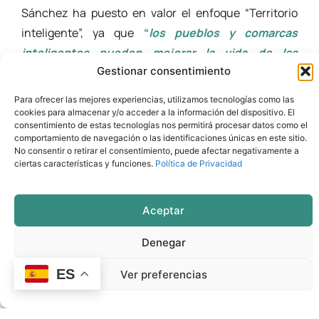
Sánchez ha puesto en valor el enfoque “Territorio
inteligente”, ya que
“
los pueblos y comarcas
inteligentes pueden mejorar la vida de las
Gestionar consentimiento
personas mediante el uso de herramientas
digitales (competencias digitales) y activando la
Para ofrecer las mejores experiencias, utilizamos tecnologías como las
participación de las comunidades locales (Smart
cookies para almacenar y/o acceder a la información del dispositivo. El
consentimiento de estas tecnologías nos permitirá procesar datos como el
Villages)”
. Por ello, REDEX y los Grupos están
comportamiento de navegación o las identificaciones únicas en este sitio.
inmersos en proyectos para acelerar la digitalización
No consentir o retirar el consentimiento, puede afectar negativamente a
ciertas características y funciones.
Política de Privacidad
como son los proyectos REDIGITALEX, con el que
hemos formado a más de 12.000 personas en
Aceptar
competencias digitales y el proyecto Smart Rural
Living, que tendrá un gran impacto en el mundo
Denegar
rura
l”.
ES
Ver preferencias
Acelerar la transformación de las Comarcas en
zonas rurales vivas e “inteligentes”