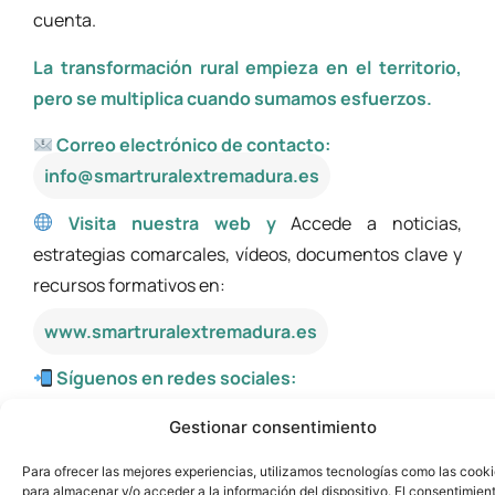
cuenta.
La transformación rural empieza en el territorio,
pero se multiplica cuando sumamos esfuerzos.
Correo electrónico de contacto:
info@smartruralextremadura.es
Visita nuestra web y
Accede a noticias,
estrategias comarcales, vídeos, documentos clave y
recursos formativos en:
www.smartruralextremadura.es
Síguenos en redes sociales:
Facebook:
Gestionar consentimiento
https://www.facebook.com/comarcasinteligen
Para ofrecer las mejores experiencias, utilizamos tecnologías como las cook
Instagram:
para almacenar y/o acceder a la información del dispositivo. El consentimien