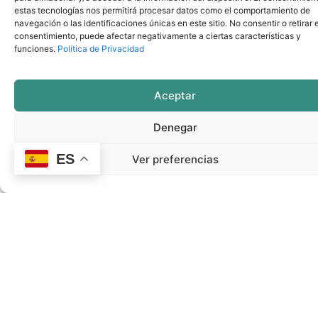
estas tecnologías nos permitirá procesar datos como el comportamiento de
https://www.instagram.com/comarcasinteligen
navegación o las identificaciones únicas en este sitio. No consentir o retirar e
X:
https://x.com/comarcas_smart
consentimiento, puede afectar negativamente a ciertas características y
funciones.
Política de Privacidad
LinkedIn:
https://www.linkedin.com/company/comarcas-
inteligentes
Aceptar
TikTok:
Denegar
https://www.tiktok.com/@comarcasinteligent
YouTube:
ES
Ver preferencias
https://www.youtube.com/@comarcasintelige
Gracias por formar parte del cambio.
Seguimos avanzando, contigo
.
ANTERIOR
SIGUIENTE
Agradecimientos: el camino del proyecto Smart Rural Living continúa.
Descarga el folleto de resultados y la infografía digital del proyecto Smart Rural Living