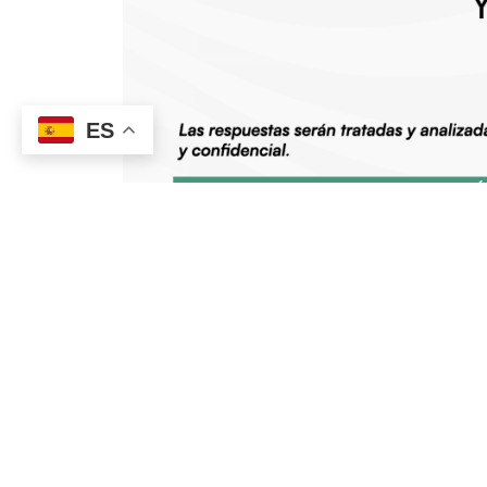
ES
ANTERIOR
Los equipos promotores «Smart Comarcas” participan en la cocrea