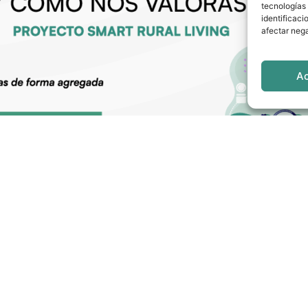
tecnologías
identificaci
afectar nega
A
ción de proyectos “tractores”
Smart Rural Living se une a l